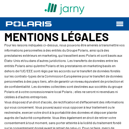
MENTIONS LÉGALES
Pour les raisons indiquées ci-dessus, nous pouvons être amenés à transmettre vos
informations personnelles à des entités du Groupe Polaris, ainsi qu’à des
prestataires extérieurs en marketing, qui travaillent avec Polaris et sont basés aux
États-Unis et/ou dans d’autres juridictions. Les transferts de données entre les
entités Polaris ainsi qu’entre Polaris et les prestataires en marketing basés en
dehors de l’UE/EEE sont régis par les accords sur le transfert de données fondés
sur les contrats-types de la Commission Européenne pour le transfert de données
personnelles à des pays tiers, afin de garantir un niveau équivalent de protection et
de confidentialité. Les données collectées sont destinées aux sociétés du groupe
Polaris et à votre concessionnaire local Polaris ; elles ne seront ni revendues ni
cédées à d’autres entreprises.
Vous disposez d’un droit d’accès, de rectification et d'effacement des informations
qui vous concernent. Vous pouvez aussi vous opposer à leur traitement ou le
restreindre, exercer votre droit à la portabilité des données et déposer plainte
auprès de l’autorité compétente. Vous êtes également en droit de retirer votre
consentement à tout moment, sans porter atteinte à la licéité du traitement fondé
sur le consentement donné avant le retrait de celui-ci. Pour ce faire, merci de