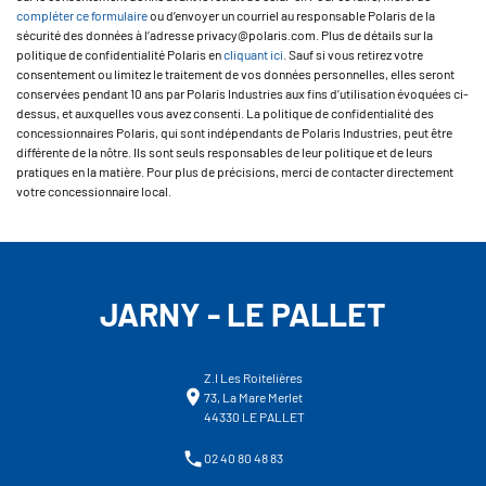
compléter ce formulaire
ou d’envoyer un courriel au responsable Polaris de la
sécurité des données à l’adresse privacy@polaris.com. Plus de détails sur la
politique de confidentialité Polaris en
cliquant ici
. Sauf si vous retirez votre
consentement ou limitez le traitement de vos données personnelles, elles seront
conservées pendant 10 ans par Polaris Industries aux fins d’utilisation évoquées ci-
dessus, et auxquelles vous avez consenti. La politique de confidentialité des
concessionnaires Polaris, qui sont indépendants de Polaris Industries, peut être
différente de la nôtre. Ils sont seuls responsables de leur politique et de leurs
pratiques en la matière. Pour plus de précisions, merci de contacter directement
votre concessionnaire local.
JARNY - LE PALLET
Z.I Les Roitelières
73, La Mare Merlet
44330 LE PALLET
02 40 80 48 83