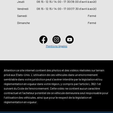
Jeudi
08
:
15 - 12
:
15 / 14
:
00 - 17
:
30 (18
:
00 d'avril à août)
Vendredi
08
:
15 - 12
:
15 / 14
:
00 - 17
:
00 (17
:
30 d'avril à août)
Samedi
Fermé
Dimanche
Fermé
Mentions légales
Attention ce site internet contient des photos et des vidéos réalisées sur terrain
privé aux Etats-Unis. L'utilisation de ces véhicules dans un environnement
semblable dans votre juridiction peut s'avérer interdite par la législation et/ou
réglementation en vigueur dans votre région, y compris par l'article L.362-1 et
suivant du Code de l'environnement. Cette vidéo ne contient aucun caractère
contractuel et l'acheteur potentiel de ce véhicule demeurera seul responsable pour
l'utilisation des véhicules, ainsi que pour le respect de la législation et
réglementation en vigueur.